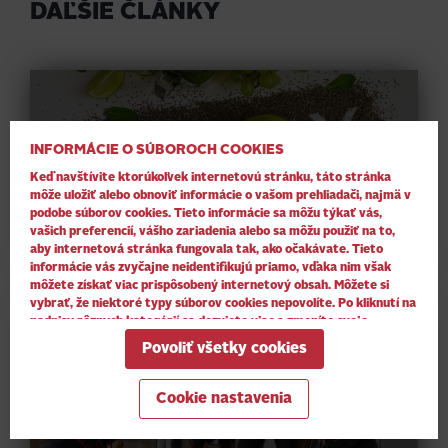
DAĽŠIE ČLÁNKY
INFORMÁCIE O SÚBOROCH COOKIES
Keď navštívite ktorúkoľvek internetovú stránku, táto stránka
môže uložiť alebo obnoviť informácie o vašom prehliadači, najmä v
7 TIPOV PRE JARNÝ DETOX TELA I DUŠE
podobe súborov cookies. Tieto informácie sa môžu týkať vás,
vašich preferencií, vášho zariadenia alebo sa môžu použiť na to,
aby internetová stránka fungovala tak, ako očakávate. Tieto
informácie vás zvyčajne neidentifikujú priamo, vďaka nim však
môžete získať viac prispôsobený internetový obsah. Môžete si
vybrať, že niektoré typy súborov cookies nepovolíte. Po kliknutí na
nadpisy rôznych kategórií sa dozviete viac a zmeníte svoje
predvolené nastavenia. Mali by ste však vedieť, že blokovanie
Povoliť všetky cookies
niektorých súborov cookies môže ovplyvniť vašu skúsenosť so
stránkou a služby, ktoré vám môžeme ponúknuť.
Viac informácií
.
Cookie nastavenia
EFEKTÍVNY EMS TRÉNING