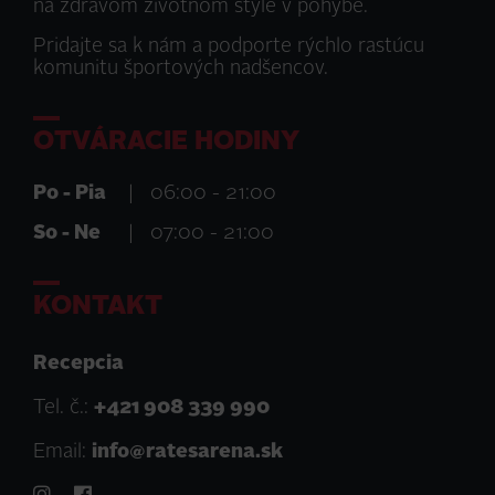
na zdravom životnom štýle v pohybe.
Pridajte sa k nám a podporte rýchlo rastúcu
komunitu športových nadšencov.
OTVÁRACIE HODINY
Po - Pia
|
06:00 - 21:00
So - Ne
|
07:00 - 21:00
KONTAKT
Recepcia
Tel. č.:
+421 908 339 990
Email:
info@ratesarena.sk