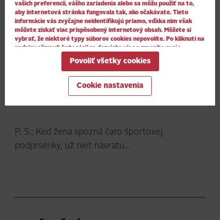
mesiac navštívi či už fitko alebo skupinovky 16
vašich preferencií, vášho zariadenia alebo sa môžu použiť na to,
aby internetová stránka fungovala tak, ako očakávate. Tieto
krát. Takže ho to vyjde 3,06 Eur za jedno
informácie vás zvyčajne neidentifikujú priamo, vďaka nim však
cvičenie. Tie tri eurá človek minie ani nevie na
môžete získať viac prispôsobený internetový obsah. Môžete si
vybrať, že niektoré typy súborov cookies nepovolíte. Po kliknutí na
čo, napríklad na bagetu, cigarety, oblečenie
nadpisy rôznych kategórií sa dozviete viac a zmeníte svoje
(napr. polku trička) na hocičo. No čo tak minúť
predvolené nastavenia. Mali by ste však vedieť, že blokovanie
Povoliť všetky cookies
niektorých súborov cookies môže ovplyvniť vašu skúsenosť so
ich na seba? Potrebujem ten krásny lak na
stránkou a služby, ktoré vám môžeme ponúknuť.
Viac informácií
.
nechty, aj keď ich mám doma už 20 alebo
Cookie nastavenia
pôjdem radšej cvičiť?
P. S.: Keď žena spozná čaro športovej
podprsenky, už niet návratu...