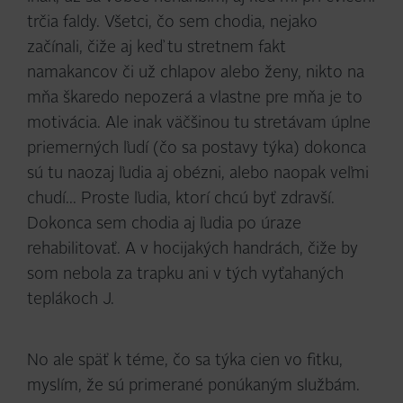
trčia faldy. Všetci, čo sem chodia, nejako
začínali, čiže aj keď tu stretnem fakt
namakancov či už chlapov alebo ženy, nikto na
mňa škaredo nepozerá a vlastne pre mňa je to
motivácia. Ale inak väčšinou tu stretávam úplne
priemerných ľudí (čo sa postavy týka) dokonca
sú tu naozaj ľudia aj obézni, alebo naopak veľmi
chudí... Proste ľudia, ktorí chcú byť zdravší.
Dokonca sem chodia aj ľudia po úraze
rehabilitovať. A v hocijakých handrách, čiže by
som nebola za trapku ani v tých vyťahaných
teplákoch J.
No ale späť k téme, čo sa týka cien vo fitku,
myslím, že sú primerané ponúkaným službám.