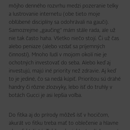
môjho denného rozvrhu medzi pozeranie telky
a lustrovanie internetu (obe tieto moje
obľúbené disciplíny sa odohrávali na gauči).
Samozrejme „gaučing“ mám stále rada, ale už
nie tak často haha. Všetko niečo stojí. Či už čas
alebo peniaze (alebo vzdať sa príjemných
činností). Mnoho ľudí v mojom okolí nie je
ochotných investovať do seba. Alebo keď aj
investujú, majú iné priority než zdravie. Aj keď
to je jediné, čo sa nedá kúpiť. Prioritou sú drahé
handry či rôzne zlozvyky, lebo ísť do truhly v
botách Gucci je asi lepšia voľba.
Do fitka aj do prírody môžeš ísť v hocičom,
akurát vo fitku treba mať to oblečenie a hlavne