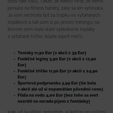
obuv fakt čistú. Takže, ak niekto tvrdí, že nemá
peniaze na fitness handry, zase sa len vyhovára.
Ja som nechcela byť za trapku vo vyťahaných
teplákoch a tak som si po prvom tréningu, na
ktorom som mala staré vyšedivené tepláky
a vyťahané tričko, kúpila aspoň niečo.
Tenisky 11,90 Eur (v akcii z 39 Eur)
Funkčné legíny 3,90 Eur (v akcii z 12,90
Eur)
Funkčné tričko 11,90 Eur (v akcii z 24,90
Eur)
Športová podprsenka 3,99 Eur (tie bola
v akcii ale už si nepamätám pôvodnú cenu)
Fľaša na vodu 4,00 Eur (bez toho sa svet
nezrúti no nerada pijem z fontánky)
Inak, už sa vôbec nehanbím, aj keď mi pri cvičení