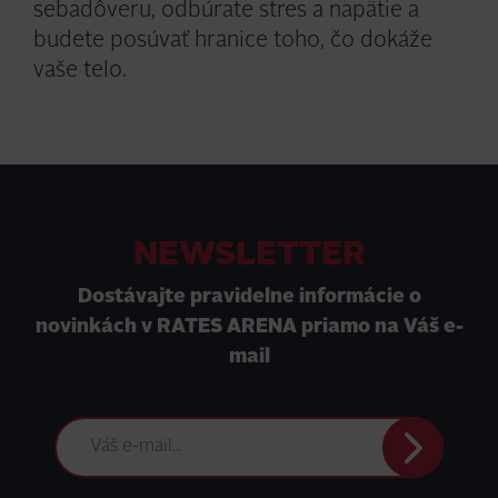
sebadôveru, odbúrate stres a napätie a
budete posúvať hranice toho, čo dokáže
vaše telo.
NEWSLETTER
Dostávajte pravidelne informácie o
novinkách v RATES ARENA priamo na Váš e-
mail
Odoslať