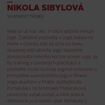
NIKOLA SIBYLOVÁ
SKUPINOVÝ TRÉNER
Nika sa už viac ako 7 rokov aktívne venuje
joge. Základné poznatky o joge získala na
Kréte v Grécku, kde sa učila po boku
skúsenej inštruktorky jogy. Následne
absolvovala niekoľko kurzov power jogy, ay
fly training v závesných plachtách a
posledne rozšírila svoje jogové vzdelanie o
prenatálnu a postnatálnu jogu v Power
yoga akademii v Prahe. Vyštudovala
žurnalistiku na brnenskej Masarykovej
univerzite avšak pohyb a silné puto k
domovine ju pritiahlo späť. Behávala s