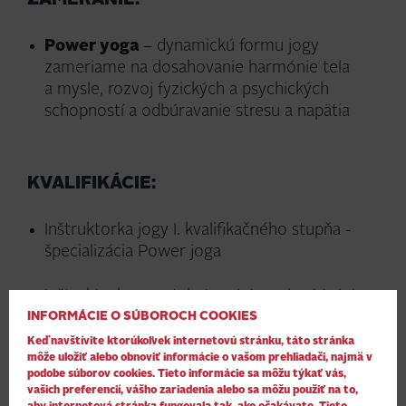
ZAMERANIE:
Power yoga
– dynamickú formu jogy
zameriame na dosahovanie harmónie tela
a mysle, rozvoj fyzických a psychických
schopností a odbúravanie stresu a napätia
KVALIFIKÁCIE:
Inštruktorka jogy I. kvalifikačného stupňa -
špecializácia Power joga
Inštruktorka aquatabaty – intervalový tréning
INFORMÁCIE O SÚBOROCH COOKIES
vo vode
Keď navštívite ktorúkoľvek internetovú stránku, táto stránka
môže uložiť alebo obnoviť informácie o vašom prehliadači, najmä v
Inštruktorka Ay fly training - joga v plachtách
podobe súborov cookies. Tieto informácie sa môžu týkať vás,
vašich preferencií, vášho zariadenia alebo sa môžu použiť na to,